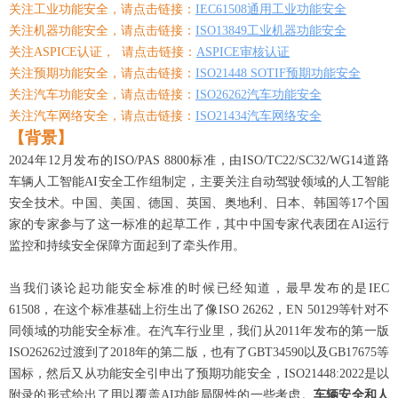
关注工业功能安全，请点击链接：
IEC61508通用工业功能安全
关注机器功能安全，请点击链接：
ISO13849工业机器功能安全
关注ASPICE认证， 请点击链接：
ASPICE审核认证
关注预期功能安全，请点击链接：
ISO21448 SOTIF预期功能安全
关注汽车功能安全，请点击链接：
ISO26262汽车功能安全
关注汽车网络安全，请点击链接：
ISO21434汽车网络安全
【背景】
2024年12月发布的ISO/PAS 8800标准，由ISO/TC22/SC32/WG14道路
车辆人工智能AI安全工作组制定，主要关注自动驾驶领域的人工智能
安全技术。中国、美国、德国、英国、奥地利、日本、韩国等17个国
家的专家参与了这一标准的起草工作，其中中国专家代表团在AI运行
监控和持续安全保障方面起到了牵头作用。
当我们谈论起功能安全标准的时候已经知道，最早发布的是IEC
61508，在这个标准基础上衍生出了像ISO 26262，EN 50129等针对不
同领域的功能安全标准。在汽车行业里，我们从2011年发布的第一版
ISO26262过渡到了2018年的第二版，也有了GBT34590以及GB17675等
国标，然后又从功能安全引申出了预期功能安全，ISO21448:2022是以
附录的形式给出了用以覆盖AI功能局限性的一些考虑。
车辆
安全和人