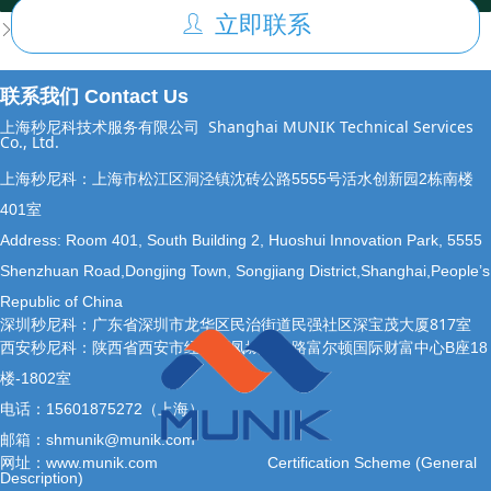
立即联系
ꄑ
后一个：
ISO/IEC 42001 人工智能管理体系
ꄲ
联系我们 Contact Us
上海秒尼科技术服务有限公司
Shanghai MUNIK Technical Services
Co., Ltd.
上海秒尼科：上海市松江区洞泾镇沈砖公路5555号活水创新园2栋南楼
401室
Address: Room 401, South Building 2, Huoshui Innovation Park, 5555
Shenzhuan Road,Dongjing Town, Songjiang District,Shanghai,People’s
Republic of China
深圳秒尼科：广东省深圳市龙华区民治街道民强社区深宝茂大厦817室
西安秒尼科：陕西省西安市经开区凤城十二路富尔顿国际财富中心B座18
楼-1802室
电话：15601875272（上海）
邮箱：shmunik@munik.com
网址：www.munik.com
Certification Scheme (General
Description)