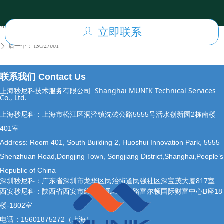
前一个：
TISAX（Trusted Information Security Assessment Exchange）/可信信息安全
ꄴ
评估交换
立即联系
ꄑ
后一个：
ISO27001
ꄲ
联系我们 Contact Us
上海秒尼科技术服务有限公司
Shanghai MUNIK Technical Services
Co., Ltd.
上海秒尼科：上海市松江区洞泾镇沈砖公路5555号活水创新园2栋南楼
401室
Address: Room 401, South Building 2, Huoshui Innovation Park, 5555
Shenzhuan Road,Dongjing Town, Songjiang District,Shanghai,People’s
Republic of China
深圳秒尼科：广东省深圳市龙华区民治街道民强社区深宝茂大厦817室
西安秒尼科：陕西省西安市经开区凤城十二路富尔顿国际财富中心B座18
楼-1802室
电话：15601875272（上海）