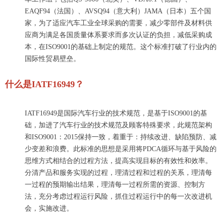
EAQF94（法国）、AVSQ94（意大利）
JAMA（日本）
五个国
家
，
为了
适应汽车工业全球采购的需要，减少零部件及材料供
应商为满足各国质量体系要求而多次认证的负担，减低采购成
本，
在ISO9001的基础上制定的规范。这个标准打破了行业内的
国际性贸易壁垒。
什么是
I
ATF
1694
9
？
IATF16949是国际汽车行业的技术规范，是基于ISO9001的基
础，加进了汽车行业的技术规范及顾客特殊要求，此规范架构
和ISO9001：2015保持一致，着重于：持续改进、缺陷预防、减
少变差和浪费。
此标准的思想是采用将PDCA循环与基于风险的
思维方式相结合的过程方法，提高实现目标的有效性和效率
。
分清产品和服务实现的过程，理清过程和过程的关系，理清每
一过程的预期输出结果，理清每一过程所需的资源、控制方
法，充分考虑过程运行风险，抓住过程运行中的每一次改进机
会，实施改进。