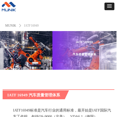
MUNIK
ꄲ
IATF16949
IATF 16949
汽车质量管理体系
IATF1694
9
标准是汽车行业的通用标准，
最开始是IATF
国际汽
车工作组
，
包括
QS-9000（北美）、VDA6.1（德国）、