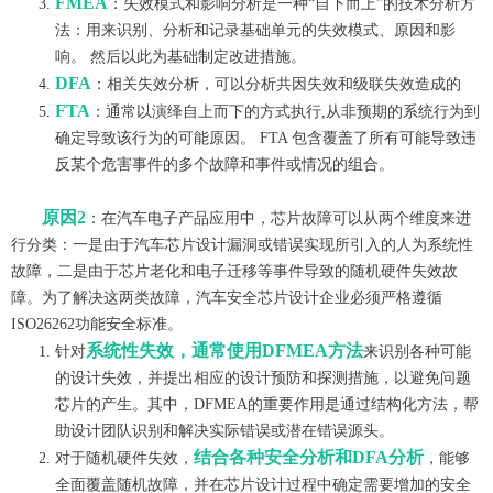
FMEA
：失效模式和影响分析是一种“自下而上”的技术分析方
法：用来识别、分析和记录基础单元的失效模式、原因和影
响。 然后以此为基础制定改进措施。
DFA
：相关失效分析，可以分析共因失效和级联失效造成的
FTA
：通常以演绎自上而下的方式执行,从非预期的系统行为到
确定导致该行为的可能原因。 FTA 包含覆盖了所有可能导致违
反某个危害事件的多个故障和事件或情况的组合。
原因2
：在汽车电子产品应用中，芯片故障可以从两个维度来进
行分类：一是由于汽车芯片设计漏洞或错误实现所引入的人为系统性
故障，二
是由于芯片老化和电子迁移等事件导致的随机硬件失效故
障。为了解决这两类故障，汽车安全芯片设计企业必须严格遵循
ISO26262功能安全标准。
系统性失效，通常使用DFMEA方法
针对
来识别各种可能
的设计失效，并提出相应的设计预防和探测措施，以避免问题
芯片的产生。其中，DFMEA的重要作用是通过结构化方法，帮
助设计团队识别和解决实际错误或潜在错误源头。
结合各种安全分析和
DFA分析
对于随机硬件失效，
，能够
全面覆盖随机故障，并在芯片设计过程中确定需要增加的安全