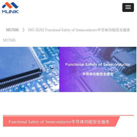
MUNIK
ꄲ
ISO 26262 Functional Safety of Semiconductor半导体功能安全服务
MUNIK
Functional
Safety
of Semiconductor
半导体
功能
安全服务