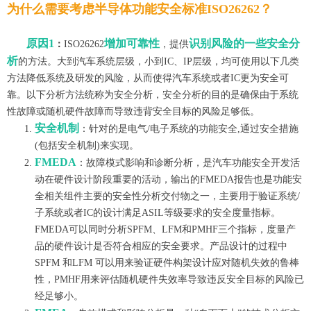
为什么需要考虑半导体功能安全标准ISO26262？
原因1
增加可靠性
识别风险的一些安全分
：
ISO26262
，
提供
析
的方法。大到汽车系统层级，小到
IC、IP层级，均可使用以下几类
方法降低系统及研发的风险，从而使得汽车系统或者IC更为安全可
靠。以下分析方法统称为安全分析，安全分析的目的是确保由于系统
性故障或随机硬件故障而导致违背安全目标的风险足够低。
安全机制
：针对的是电气
/电子系统的功能安全,通过安全措施
(包括安全机制)来实现。
FMEDA
：故障模式影响和诊断分析，是汽车功能安全开发活
动在硬件设计阶段重要的活动，输出的FMEDA报告也是功能安
全相关组件主要的安全性分析交付物之一，主要用于验证系统/
子系统或者IC的设计满足ASIL等级要求的安全度量指标。
FMEDA可以同时分析SPFM、LFM和PMHF三个指标，度量产
品的硬件设计是否符合相应的安全要求。
产品设计的过程中
SPFM 和LFM 可以用来验证硬件构架设计应对随机失效的鲁棒
性，PMHF用来评估随机硬件失效率导致违反安全目标的风险已
经足够小。