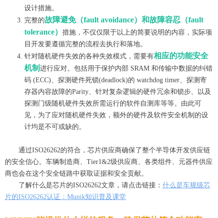
设计措施。
故障避免（
fault avoidance）和故障容忍（fault
完整的
tolerance）
措施，不仅仅限于以上的简要说明的内容，实际项
目开发要遵循完整的流程去执行和落地。
相应的功能安全
针对随机硬件失效的各种失效模式，需要有
机制
进行应对。包括用于保护内部
SRAM 和传输中数据的纠错
码 (ECC)、探测硬件死锁(deadlock)的 watchdog timer、探测寄
存器内容故障的Parity、针对复杂逻辑的硬件冗余和锁步、以及
探测门级随机硬件失效所需运行的软件自测库等等。由此可
见，为了应对随机硬件失效，额外的硬件及软件安全机制的设
计均是不可或缺的。
通过I
SO26262
的
符合
，
芯片供应商确保了整个半导体开发供应链
的安全信心
。车辆制造商、Ti
er
1
&2
级供应商、各类组件、元器件供应
商
也会在这个安全链路中获取证据和安全贡献
。
了解什么是芯片的ISO26262文章，请点击链接：
什么是车规级芯
片的ISO26262认证：Munik知识普及课堂