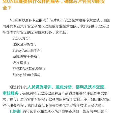
MUNIK能提供什么样的服务，确保芯片符合功能安
全？
MUNIK
秒尼科
专业的
汽车芯片I
C/IP
安全
技术
服务专家
团队
，由
国
内外的
专业汽车
安全
研发
人员组成
专业技术团队，我们提供
ISO2
6262
半导体
功能
安全
的全程技术服务，这包括：
S
EooC
制定.
HSR
编写指导
；
Sa
fety Arch
研讨会
；
系统级安全分析
；
详设指导
；
FMEDA
及其他验证
；
S
a
fety Manual
编写。
人员资质培训、差距分析、咨询及技术交流、
通过
我们
的
审核服务
，确保您的
ISO
26262
流程
及产品
通过相关的评估及
测试
要
求
，
在设计层面
实现
车辆安全驾驶的应有安全贡献。基于
MUNIK的标
准化服务流程，我们建议以下服务类型供功能安全技术人员选择：
1.培训
. 通过体系化和实战化的功能安全培训，旨在既帮助客户