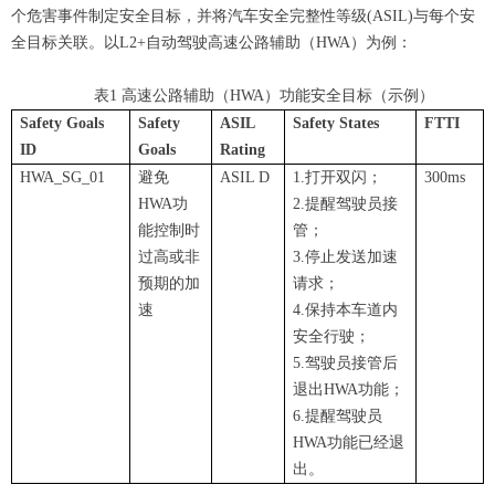
个危害事件制定安全目标，并将汽车安全完整性等级(ASIL)与每个安
全目标关联。
以L2+自动驾驶
高速公路辅助（
HWA
）
为例：
表1
高速公路辅助（
HWA
）
功能安全目标（示例）
Safety Goals
Safety
ASIL
Safety States
FTTI
ID
Goals
Rating
HWA_SG_01
避免
ASIL D
1.打开双闪；
300ms
HWA功
2.提醒驾驶员接
能控制时
管；
过高或非
3.停止发送加速
预期的加
请求；
速
4.保持本车道内
安全行驶；
5.驾驶员接管后
退出HWA功能；
6.提醒驾驶员
HWA功能已经退
出。