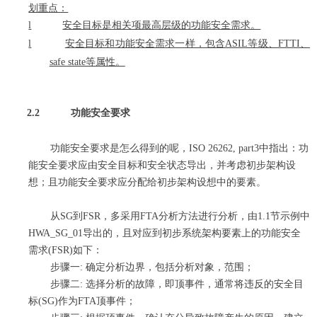
划重点：
l
安全目标是相关项最高层级的功能安全需求。
l
安全目标和功能安全需求一样，包含ASIL等级、FTTI、
safe state等属性。
2.2
功能安全要求
功能安全要求是怎么得到的呢，I
SO 26262, part3中
指出
：
功
能安全要求应由安全目标和安全状态导出，并考虑初步架构设
想
；且
功能安全要求应分配给初步架构设想中的要素。
从
SG到FSR，多采用FTA分析方法进行分析
，
由1.1节示例中
HWA_SG_01
导出的，且对应到初步系统架构要素上的功能安全
需求(FSR)
如下：
步骤一
: 确定分析边界，包括分析对象，范围
；
步骤二
: 选择分析的故障，即顶事件，通常将违反的安全目
标(SG)作为FTA顶事件
；