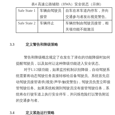
表4
高速公路辅助（
HWA
）
安全状态（示例）
Safe State 1
车辆由
驾驶员
自车在
本
车道内停
车
，并向
接管
交通参与者发出视觉警告。
Safe State
2
车辆
停止
车辆控制由驾驶员接管，
相
关项功能
不能激活
3.3
定义警告和降级策略
警告和降级概念规定了
在发生了
潜在的功能
降级时
如何
提醒驾驶员，以及如何
让
这种
降级
功能
进入
安全状态。
对于
L
1/2级功能
，
如果监控机制识别
降级
，自动驾驶系
统需要将
动态驾驶任务
直接转移给
后备
驾驶员。系统首先启
动驾驶员接管请求(视觉/声学/触觉警告)，驾驶员负责立即接
管驾驶任务。如果系统检测到驾驶员没有接管
驾驶任务
，系
统将在行驶车道上执行安全停车，并闪烁危险灯以警告附近
的交通
参与者
。
3.4
定义紧急运行策略